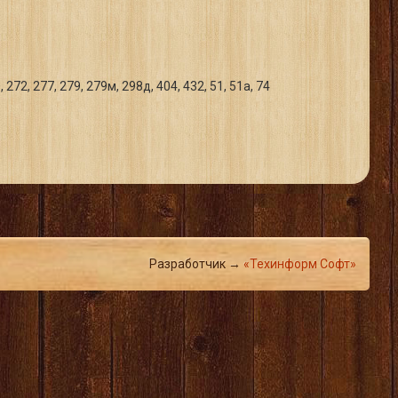
 272, 277, 279, 279м, 298д, 404, 432, 51, 51а, 74
Разработчик →
«Техинформ Софт»