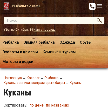
Рыбачьте с нами
Уфа, пр.Октября, 84
Карта проезда
Рыбалка
Зимняя рыбалка
Одежда
Обувь
Эхолоты и камеры
Кемпинг и туризм
Моторы и лодки
На главную
→
Каталог
→
Рыбалка
→
Куканы, зевники, экстракторы и багры
→
Куканы
Куканы
Сортировать:
по цене
по названию