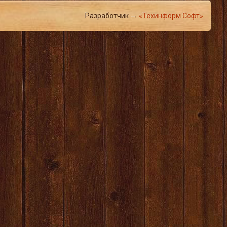
Разработчик →
«Техинформ Софт»