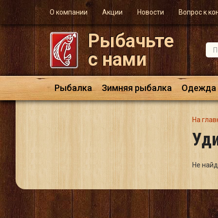
О компании
Акции
Новости
Вопрос к ко
Рыбачьте
с нами
Рыбалка
Зимняя рыбалка
Одежда
На глав
Уд
Не найд