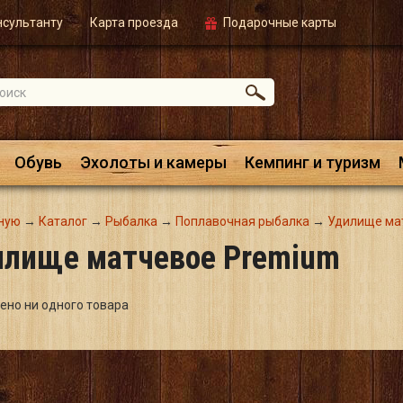
нсультанту
Карта проезда
Подарочные карты
Обувь
Эхолоты и камеры
Кемпинг и туризм
ную
→
Каталог
→
Рыбалка
→
Поплавочная рыбалка
→
Удилище ма
илище матчевое Premium
ено ни одного товара