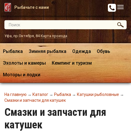
Рыбачьте с нами
Уфа, пр.Октября, 84
Карта проезда
Рыбалка
Зимняя рыбалка
Одежда
Обувь
Эхолоты и камеры
Кемпинг и туризм
Моторы и лодки
На главную
→
Каталог
→
Рыбалка
→
Катушки рыболовные
→
Смазки и запчасти для катушек
Смазки и запчасти для
катушек