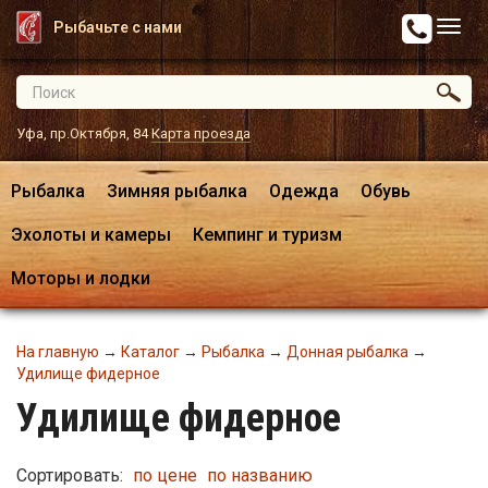
Рыбачьте с нами
Уфа, пр.Октября, 84
Карта проезда
Рыбалка
Зимняя рыбалка
Одежда
Обувь
Эхолоты и камеры
Кемпинг и туризм
Моторы и лодки
На главную
→
Каталог
→
Рыбалка
→
Донная рыбалка
→
Удилище фидерное
Удилище фидерное
Сортировать:
по цене
по названию