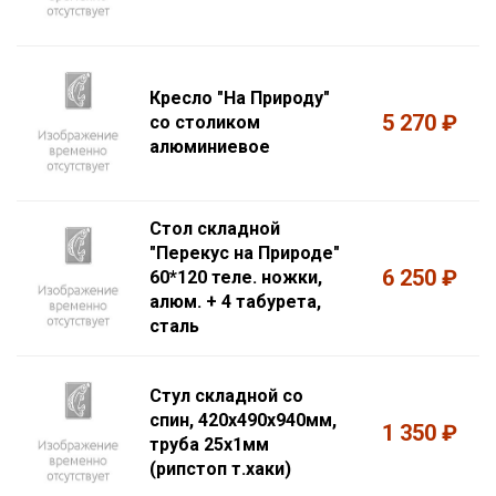
Кресло "На Природу"
5 270 ₽
со столиком
алюминиевое
Стол складной
"Перекус на Природе"
6 250 ₽
60*120 теле. ножки,
алюм. + 4 табурета,
сталь
Стул складной со
спин, 420х490х940мм,
1 350 ₽
труба 25х1мм
(рипстоп т.хаки)