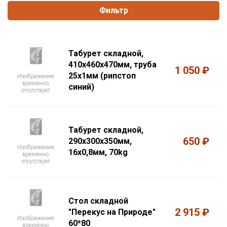
Фильтр
Табурет складной,
410х460х470мм, труба
1 050 ₽
25х1мм (рипстоп
синий)
Табурет складной,
650 ₽
290х300х350мм,
16х0,8мм, 70kg
Стол складной
2 915 ₽
"Перекус на Природе"
60*80