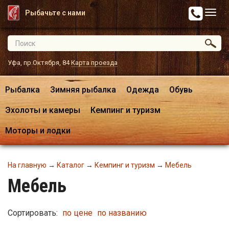
Рыбачьте с нами
Уфа, пр.Октября, 84
Карта проезда
Рыбалка
Зимняя рыбалка
Одежда
Обувь
Эхолоты и камеры
Кемпинг и туризм
Моторы и лодки
На главную
→
Каталог
→
Кемпинг и туризм
→
Мебель
Мебель
Сортировать:
по цене
по названию