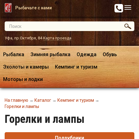
Рыбачьте с нами
Уфа, пр.Октября, 84
Карта проезда
Рыбалка
Зимняя рыбалка
Одежда
Обувь
Эхолоты и камеры
Кемпинг и туризм
Моторы и лодки
На главную
→
Каталог
→
Кемпинг и туризм
→
Горелки и лампы
Горелки и лампы
Подрубрики