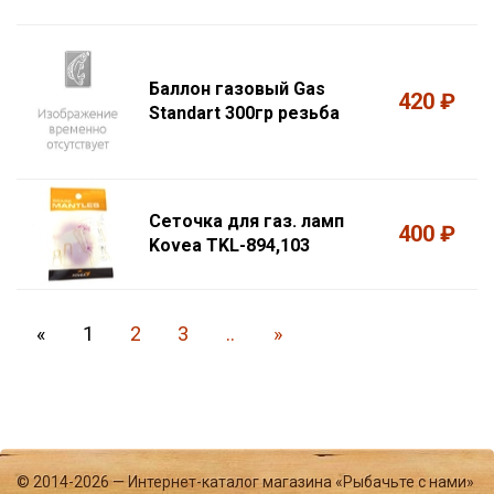
Баллон газовый Gas
420 ₽
Standart 300гр резьба
Сеточка для газ. ламп
400 ₽
Kovea TKL-894,103
«
1
2
3
..
»
© 2014-2026 — Интернет-каталог магазина «Рыбачьте с нами»