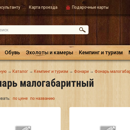
нсультанту
Карта проезда
Подарочные карты
Обувь
Эхолоты и камеры
Кемпинг и туризм
ную
→
Каталог
→
Кемпинг и туризм
→
Фонари
→
Фонарь малогаба
нарь малогабаритный
овать:
по цене
по названию