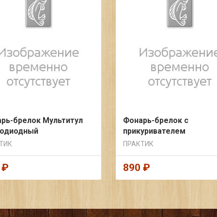
рь-брелок Мультитул
Фонарь-брелок с
тодиодный
прикуривателем
светодиодный
ТИК
ПРАКТИК
 ₽
890 ₽