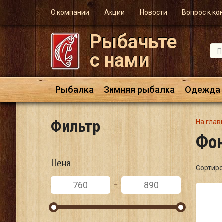
О компании
Акции
Новости
Вопрос к ко
Рыбачьте
с нами
Рыбалка
Зимняя рыбалка
Одежда
Фильтр
На глав
Фо
Цена
Сортир
-