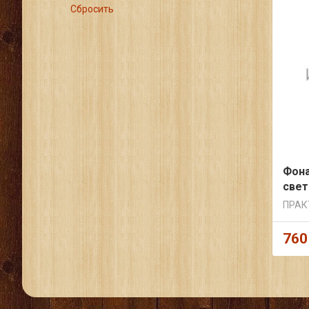
Сбросить
Фона
све
ПРАК
760