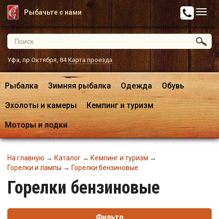
Рыбачьте с нами
Уфа, пр.Октября, 84
Карта проезда
Рыбалка
Зимняя рыбалка
Одежда
Обувь
Эхолоты и камеры
Кемпинг и туризм
Моторы и лодки
На главную
→
Каталог
→
Кемпинг и туризм
→
Горелки и лампы
→
Горелки бензиновые
Горелки бензиновые
Фильтр