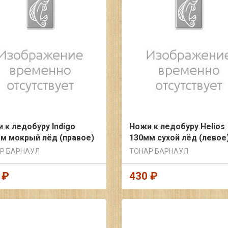
 к ледобуру Indigo
Ножи к ледобуру Helios
м мокрый лёд (правое)
130мм сухой лёд (левое
Р БАРНАУЛ
ТОНАР БАРНАУЛ
 ₽
430 ₽