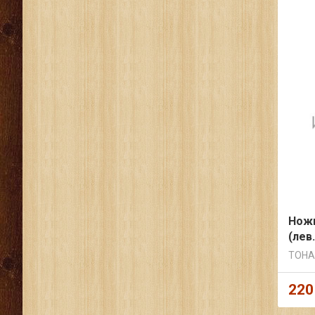
Ножи
(лев.
ТОНА
220