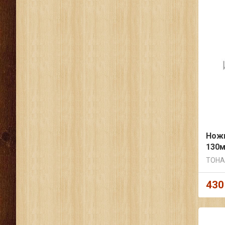
Ножи
130м
ТОНА
430