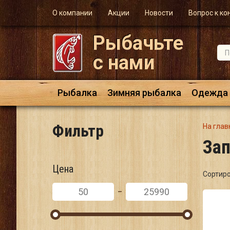
О компании
Акции
Новости
Вопрос к ко
Рыбачьте
с нами
Рыбалка
Зимняя рыбалка
Одежда
Фильтр
На глав
Зап
Цена
Сортир
-