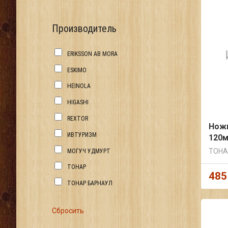
Производитель
ERIKSSON AB MORA
ESKIMO
HEINOLA
HIGASHI
REXTOR
Ножи
ИВТУРИЗМ
120м
ТОНА
МОГУЧ УДМУРТ
ТОНАР
485
ТОНАР БАРНАУЛ
Сбросить