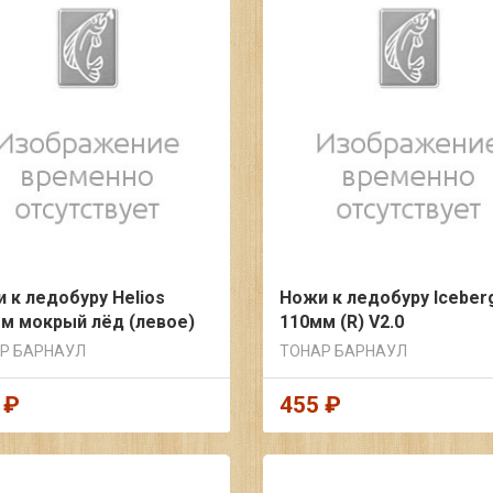
 к ледобуру Helios
Ножи к ледобуру Iceber
м мокрый лёд (левое)
110мм (R) V2.0
Р БАРНАУЛ
ТОНАР БАРНАУЛ
 ₽
455 ₽