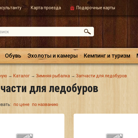
нсультанту
Карта проезда
Подарочные карты
Обувь
Эхолоты и камеры
Кемпинг и туризм
ную
→
Каталог
→
Зимняя рыбалка
→
Запчасти для ледобуров
части для ледобуров
овать:
по цене
по названию