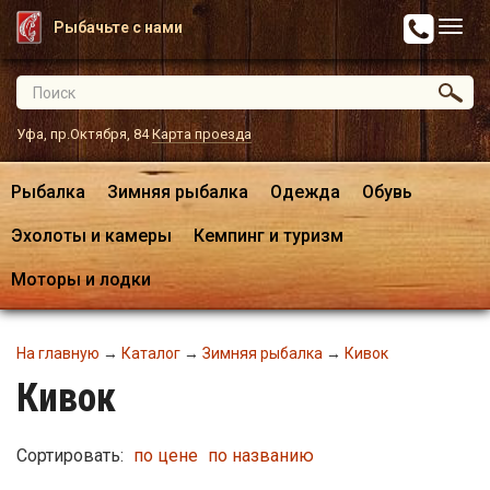
Рыбачьте с нами
Уфа, пр.Октября, 84
Карта проезда
Рыбалка
Зимняя рыбалка
Одежда
Обувь
Эхолоты и камеры
Кемпинг и туризм
Моторы и лодки
На главную
→
Каталог
→
Зимняя рыбалка
→
Кивок
Кивок
Сортировать:
по цене
по названию